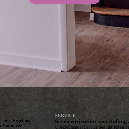
SERVICE
llentes Ergebnis.
Serviceorientiert von Anfang
in Hannover.
Überzeugender Service beginnt schon be