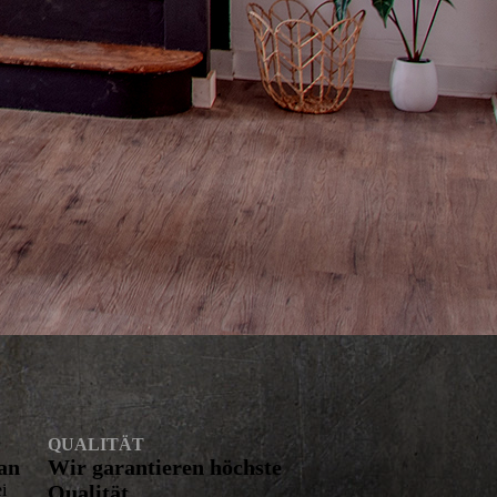
QUALITÄT
 an
Wir garantieren höchste
i
Qualität