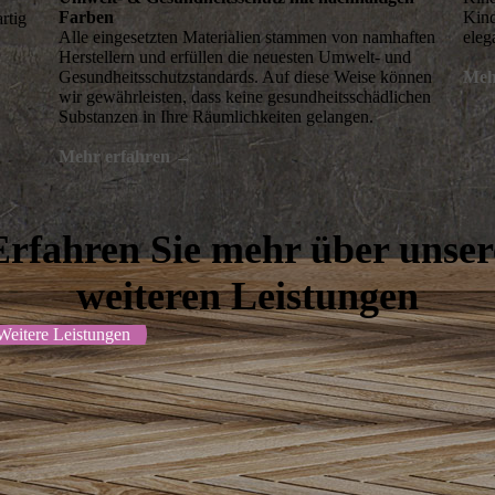
Farben
Kind
rtig
Alle eingesetzten Materialien stammen von namhaften
eleg
Herstellern und erfüllen die neuesten Umwelt- und
Ge­sund­heits­schutz­standards. Auf diese Weise können
Meh
wir gewähr­leisten, dass keine gesundheitsschädlichen
Substanzen in Ihre Räumlichkeiten gelangen.
Mehr erfahren
→
Erfahren Sie mehr über unser
weiteren Leistungen
Weitere Leistungen