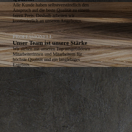
Alle Kunde haben selbstverständlich den
Anspruch auf die beste Qualität zu einem
fairen Preis. Deshalb arbeiten wir
kontinuierlich an unseren Angeboten.
PROFESSIONELL
Unser Team ist unsere Stärke
Wir stehen mit unseren Top ausgebildeten
Mit­arbeiterinnen und Mitarbeitern für
höchste Qualität und ein langlebiges
Ergebnis.