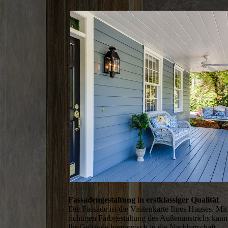
Fassadengestaltung in erstklassiger Qualität
Die Fassade ist die Visitenkarte Ihres Hauses. Mit
richtigen Farbgestaltung des Außenanstrichs kann
Ihr Gebäude harmonisch in die Nachbarschaft