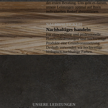
der ersten Beratung. Uns geht es darum,
unsere Leistungen optimal auf Ihren
individuellen Bedarf abzustimmen.
NACHHALTIGKEIT
Nachhaltiges handeln
Für einwandfreie und professionelle
Handwerks­leistungen sind hochwertige
Produkte eine Grund­voraussetzung.
Deshalb verwenden wir hochwertige
biologisch-nach­haltige Farben.
UNSERE LEISTUNGEN