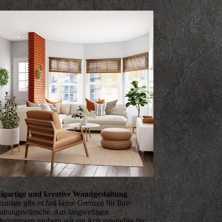
zigartige und kreative Wandgestaltung
zutage gibt es fast keine Grenzen für Ihre
altungs­wünsche. Aus langweiligen
erzimmern zaubern wir ein Actionparadies für