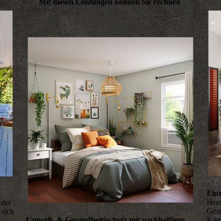
Mit diesen Leistungen können Sie rechnen
Ein
Heut
 der
Gest
 sich
Umwelt- & Gesundheitsschutz mit nachhaltigen
Kind