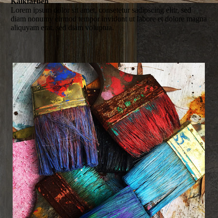
Kalkfarben
Lorem ipsum dolor sit amet, consetetur sadipscing elitr, sed
diam nonumy eirmod tempor invidunt ut labore et dolore magna
aliquyam erat, sed diam voluptua.