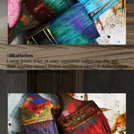
S
ilikatfarben
Lorem ipsum dolor sit amet, consetetur sadipscing elitr, sed
diam nonumy eirmod tempor invidunt ut labore et dolore magna
aliquyam erat, sed diam voluptua.