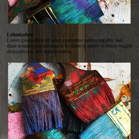
Lehmfarben
Lorem ipsum dolor sit amet, consetetur sadipscing elitr, sed
diam nonumy eirmod tempor invidunt ut labore et dolore magna
aliquyam erat, sed diam voluptua.