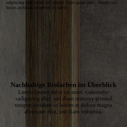
adipiscing sem neque sed ipsum. Nam quam nunc, blandit vel,
luctus pulvinar, hendrerit id, lorem.
Nachhaltige Biofarben im Überblick
Lorem ipsum dolor sit amet, consetetur
sadipscing elitr, sed diam nonumy eirmod
tempor invidunt ut labore et dolore magna
aliquyam erat, sed diam voluptua.