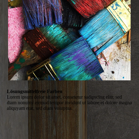
Lösungsmittelfreie Farben
Lorem ipsum dolor sit amet, consetetur sadipscing elitr, sed
diam nonumy eirmod tempor invidunt ut labore et dolore magna
aliquyam erat, sed diam voluptua.