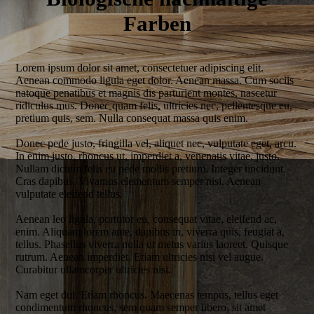
Farben
Lorem ipsum dolor sit amet, consectetuer adipiscing elit.
Aenean commodo ligula eget dolor. Aenean massa. Cum sociis
natoque penatibus et magnis dis parturient montes, nascetur
ridiculus mus. Donec quam felis, ultricies nec, pellentesque eu,
pretium quis, sem. Nulla consequat massa quis enim.
Donec pede justo, fringilla vel, aliquet nec, vulputate eget, arcu.
In enim justo, rhoncus ut, imperdiet a, venenatis vitae, justo.
Nullam dictum felis eu pede mollis pretium. Integer tincidunt.
Cras dapibus. Vivamus elementum semper nisi. Aenean
vulputate eleifend tellus.
Aenean leo ligula, porttitor eu, consequat vitae, eleifend ac,
enim. Aliquam lorem ante, dapibus in, viverra quis, feugiat a,
tellus. Phasellus viverra nulla ut metus varius laoreet. Quisque
rutrum. Aenean imperdiet. Etiam ultricies nisi vel augue.
Curabitur ullamcorper ultricies nisi.
Nam eget dui. Etiam rhoncus. Maecenas tempus, tellus eget
condimentum rhoncus, sem quam semper libero, sit amet